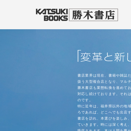
書店業界は現在、書籍や雑誌だ
扱う大型複合店となり、マル
勝木書店も業態転換を進めて
対応し続けております。それ
のです。
特に近年は、福井県以外の地
ろであれば、どこへでも出店
書店を訪れ、本選びを楽しみ
ていきます。時には深く考え
吸収されます。本は人間を豊