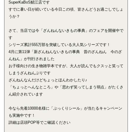
SuperKaBoS鯖江店です
すでに暑い日が続いている今日この頃、皆さんどうお過ごしでしょ
うか？
さて、当店では今「ざんねんないきもの事典」のフェアを開催中で
す
シリーズ累計555万部を突破している大人気シリーズです！
4月に第11弾「新ざんねんないきもの事典 昔のざんねん 今のざ
んねん」が刊行されました
お子様向けの生き物雑学本ですが、大人が読んでもクスッと笑って
しまうざんねんぶりです
ざんねんなんだけどちょっとほんわかしたり♪
「ちょっとへんなところ」や「思わず笑ってしまう弱点」がたくさ
ん紹介されています
今なら先着10000名様に「ぷっくりシール」が当たるキャンペーン
も実施中です！
詳細は店頭POP等でご確認ください