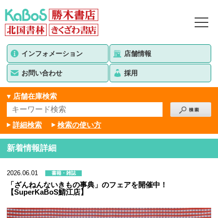
インフォメーション
店舗情報
お問い合わせ
採用
店舗在庫検索
詳細検索
検索の使い方
新着情報詳細
2026.06.01
書籍・雑誌
「ざんねんないきもの事典」のフェアを開催中！
【SuperKaBoS鯖江店】