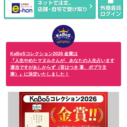
KaBoSコレクション2026 金賞は
『人生やめたマヌルさんが、あなたの人生占います
適当ですがあしからず（音はつき 著、ポプラ文
庫）』に決定いたしました！