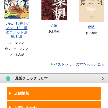
つかめ！理科ダ
楽園
夏帆
マン 12 最
夕木春央
強ロボット決
村上春樹
戦！編
シン・テフン
作， ナ・スンフ
ン まんが
ベストセラーの本をもっと見る
最近チェックした本
店舗情報
お問い合わせ