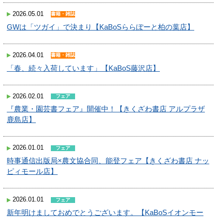
2026.05.01
書籍・雑誌
GWは「ツガイ」で決まり【KaBoSららぽーと柏の葉店】
2026.04.01
書籍・雑誌
「春、続々入荷しています」【KaBoS藤沢店】
2026.02.01
フェア
『農業・園芸書フェア』開催中！【きくざわ書店 アルプラザ
鹿島店】
2026.01.01
フェア
時事通信出版局×農文協合同、能登フェア【きくざわ書店 ナッ
ピィモール店】
2026.01.01
フェア
新年明けましておめでとうございます。【KaBoSイオンモー