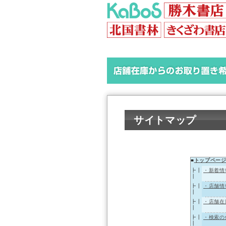
サイトマップ
■
トップペー
┣┃
・新着情
┃
┣┃
・店舗情
┃
┣┃
・店舗在
┃
┣┃
・検索の
┃