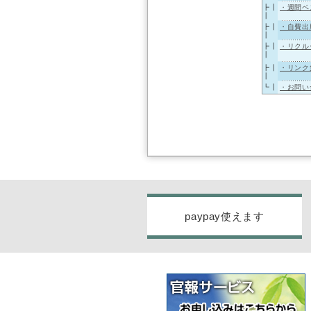
┣┃
・週間ベ
┃
┣┃
・自費出
┃
┣┃
・リクル
┃
┣┃
・リンク
┃
┗┃
・お問い
paypay使えます