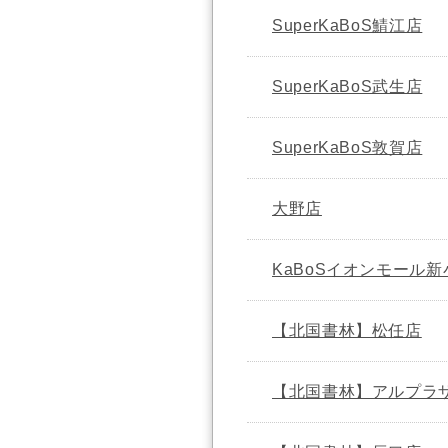
SuperKaBoS鯖江店
SuperKaBoS武生店
SuperKaBoS敦賀店
大野店
KaBoSイオンモール
【北国書林】松任店
【北国書林】アルプラ