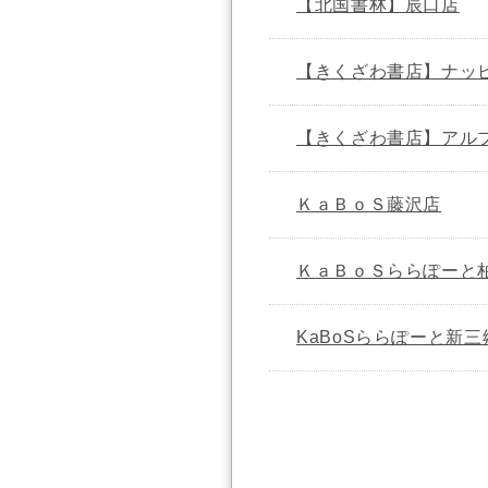
【北国書林】辰口店
【きくざわ書店】ナッ
【きくざわ書店】アル
ＫａＢｏＳ藤沢店
ＫａＢｏＳららぽーと
KaBoSららぽーと新三