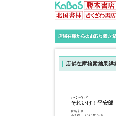
店舗在庫検索結果詳
ｿﾚｲｹ ﾍｲｱﾝﾌﾞ
それいけ！平安部
宮島未奈
小学館 2025年 04月