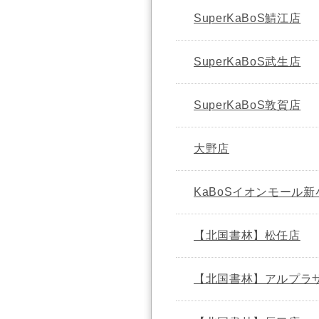
SuperKaBoS鯖江店
SuperKaBoS武生店
SuperKaBoS敦賀店
大野店
KaBoSイオンモール
【北国書林】松任店
【北国書林】アルプラ