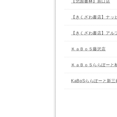
【北国書林】辰口店
【きくざわ書店】ナッ
【きくざわ書店】アル
ＫａＢｏＳ藤沢店
ＫａＢｏＳららぽーと
KaBoSららぽーと新三