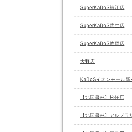
SuperKaBoS鯖江店
SuperKaBoS武生店
SuperKaBoS敦賀店
大野店
KaBoSイオンモール
【北国書林】松任店
【北国書林】アルプラ