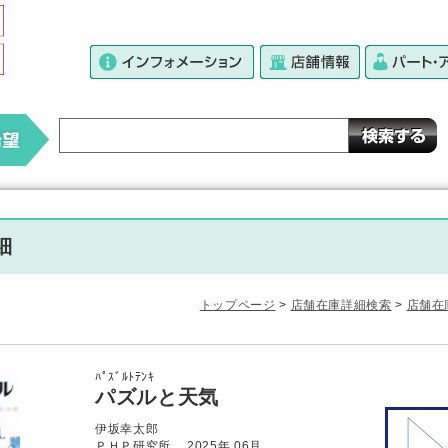
細
トップページ
>
店舗在庫詳細検索
>
店舗在
ﾊﾟｽﾞﾙﾄﾃﾝｷ
パズルと天気
伊坂幸太郎
ＰＨＰ研究所 2025年 06月