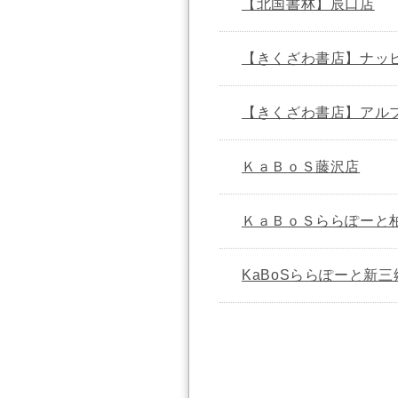
【北国書林】辰口店
【きくざわ書店】ナッ
【きくざわ書店】アル
ＫａＢｏＳ藤沢店
ＫａＢｏＳららぽーと
KaBoSららぽーと新三