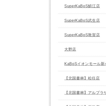
SuperKaBoS鯖江店
SuperKaBoS武生店
SuperKaBoS敦賀店
大野店
KaBoSイオンモール
【北国書林】松任店
【北国書林】アルプラ