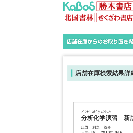
店舗在庫検索結果詳
ﾌﾞﾝｾｷ ｶｶﾞｸ ｴﾝｼﾕｳ
分析化学演習 新
庄野 利之 監修
三共出版 2010年 04月