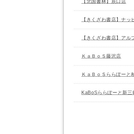
【北国書林】辰口店
【きくざわ書店】ナッ
【きくざわ書店】アル
ＫａＢｏＳ藤沢店
ＫａＢｏＳららぽーと
KaBoSららぽーと新三