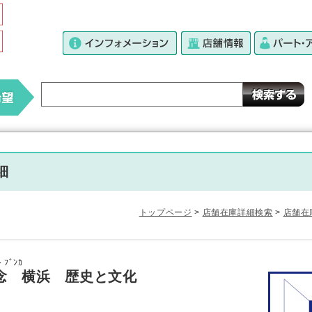
細
トップページ
>
店舗在庫詳細検索
>
店舗在
ﾄ ﾌﾞﾝｶ
念 横浜 歴史と文化