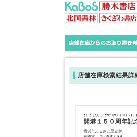
店舗在庫検索結果詳
ｶｲｺｳ 150 ｼﾕｳﾈﾝ ｷﾈﾝ ﾖｺﾊﾏ ﾚｷｼ 
開港１５０周年記
横浜市ふるさと歴史財
有隣堂 2009年 06月