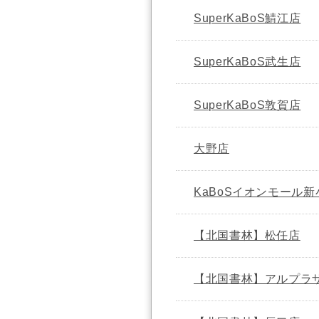
SuperKaBoS鯖江店
SuperKaBoS武生店
SuperKaBoS敦賀店
大野店
KaBoSイオンモール
【北国書林】松任店
【北国書林】アルプラ